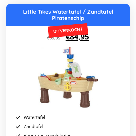
Little Tikes Watertafel / Zandtafel
Piratenschip
UITVERKOCHT
Oorspronkelijke
Huidige
€
84,95
€
99,95
prijs
prijs
was:
is:
€99,95.
€84,95.
Watertafel
Zandtafel
Voor uren speelplezier