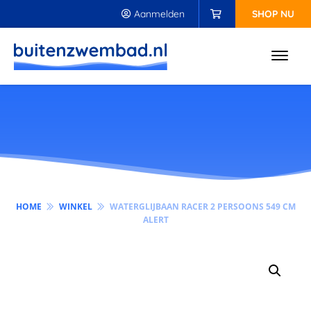
Aanmelden
SHOP NU
HOME
WINKEL
WATERGLIJBAAN RACER 2 PERSOONS 549 CM
ALERT