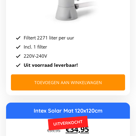
Filtert 2271 liter per uur
Incl. 1 filter
220V-240V
Uit voorraad leverbaar!
TOEVOEGEN AAN WINKELWAGEN
Intex Solar Mat 120x120cm
UITVERKOCHT
Oorspronkelijke
Huidige
€
34,95
€
39,95