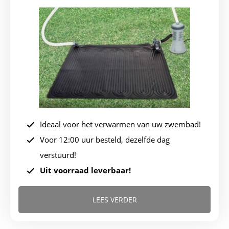
prijs
prijs
was:
is:
€39,95.
€34,95.
Ideaal voor het verwarmen van uw zwembad!
Voor 12:00 uur besteld, dezelfde dag
verstuurd!
Uit voorraad leverbaar!
LEES VERDER