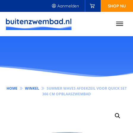
Aanmelden
SHOP NU
HOME
WINKEL
SUMMER WAVES AFDEKZEIL VOOR QUICK SET
366 CM OPBLAASZWEMBAD