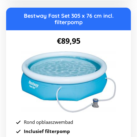
Bestway Fast Set 305 x 76 cm incl.
filterpomp
€
89,95
Rond opblaaszwembad
Inclusief filterpomp