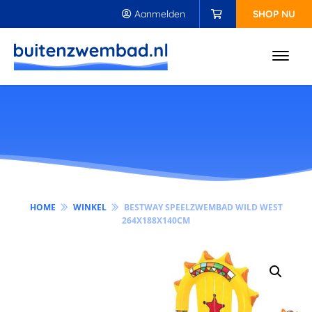
Aanmelden
SHOP NU
HOME
WINKEL
BESTWAY SPEELZWEMBAD WILD WEST
264X188X140CM