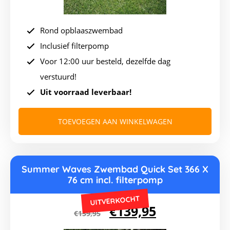
Rond opblaaszwembad
Inclusief filterpomp
Voor 12:00 uur besteld, dezelfde dag
verstuurd!
Uit voorraad leverbaar!
TOEVOEGEN AAN WINKELWAGEN
Summer Waves Zwembad Quick Set 366 X
76 cm incl. filterpomp
UITVERKOCHT
Oorspronkelijke
Huidige
€
139,95
€
159,95
prijs
prijs